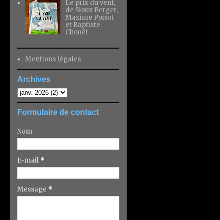
Le prix du vent,
de Sioux Berger,
Maxime Poisot
et Baptiste
Chouët
Mentions légales
Archives
Formulaire de contact
Nom
E-mail
*
Message
*