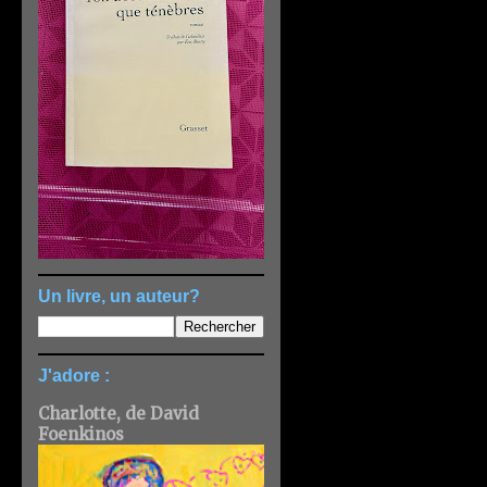
Un livre, un auteur?
J'adore :
Charlotte, de David
Foenkinos