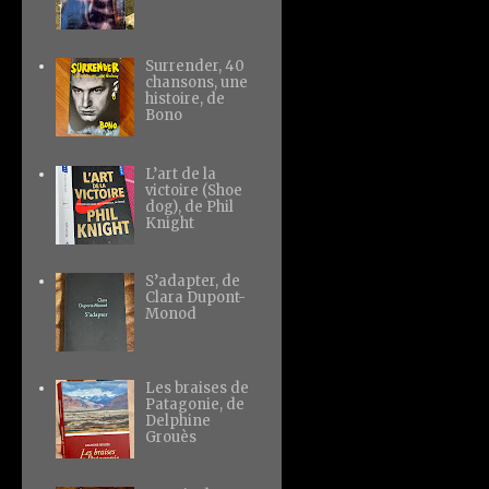
Surrender, 40
chansons, une
histoire, de
Bono
L’art de la
victoire (Shoe
dog), de Phil
Knight
S’adapter, de
Clara Dupont-
Monod
Les braises de
Patagonie, de
Delphine
Grouès