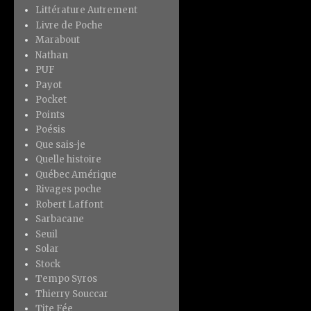
Littérature Autrement
Livre de Poche
Marabout
Nathan
PUF
Payot
Pocket
Points
Poésis
Que sais-je
Quelle histoire
Québec Amérique
Rivages poche
Robert Laffont
Sarbacane
Seuil
Solar
Stock
Tempo Syros
Thierry Souccar
Tite Fée