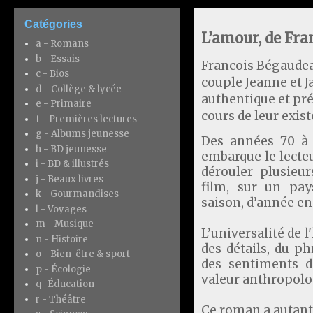
Catégories
L’amour, de Fr
a - Romans
b - Essais
Francois Bégaudeau
c - Bios
couple Jeanne et Ja
d - Collège & lycée
authentique et préc
e - Primaire
cours de leur exis
f - Premières lectures
g - Albums jeunesse
Des années 70 à 
h - BD jeunesse
embarque le lecteu
i - BD & illustrés
dérouler plusie
j - Beaux livres
film, sur un pay
k - Gourmandises
saison, d’année e
l - Voyages
m - Musique
L’universalité de l'
n - Histoire
de
s détails, du ph
o - Bien-être & sport
des sentiments d
p - Écologie
valeur anthropolo
q- Éducation
r - Théâtre
Ce roman a autant 