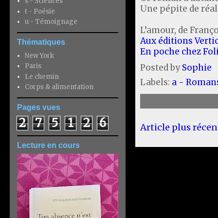
s - Sciences
Une pépite de réal
t - Poésie
u - Témoignage
L’amour, de Franç
Aux éditions Verti
Thématiques
En poche chez Fol
New York
Paris
Posted by
Sophie
Le chemin
Labels:
a - Roman
Corps & alimentation
Pages vues
2
7
5
1
2
6
Article plus récen
Lecture en cours