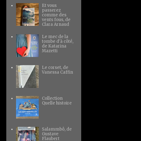
Et vous
passerez
comme des
vents fous, de
Clara Arnaud
Le mec de la
tombe d'à côté,
de Katarina
Mazetti
Le corset, de
Vanessa Caffin
Collection
Quelle histoire
Salammbô, de
Gustave
Flaubert