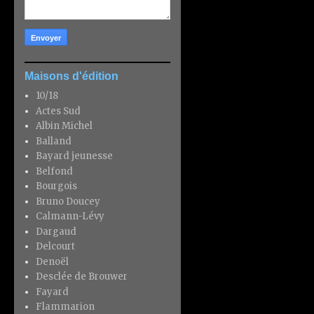
Maisons d'édition
10/18
Actes Sud
Albin Michel
Balland
Bayard jeunesse
Belfond
Bourgois
Bruno Doucey
Calmann-Lévy
Dargaud
Delcourt
Denoël
Desclée de Brouwer
Fayard
Flammarion