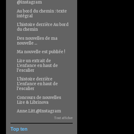
@instagram
Au bord du chemin : texte
intégral
L'histoire derrière Au bord
du chemin
Des nouvelles de ma
nouvelle ...
Ma nouvelle est publiée !
Lire un extrait de
L'enfance en haut de
l'escalier
L'histoire derrière
L'enfance en haut de
l'escalier
Concours de nouvelles
Lire & Librinova
Anne.Litt.@Instagram
Tout afficher
Top ten