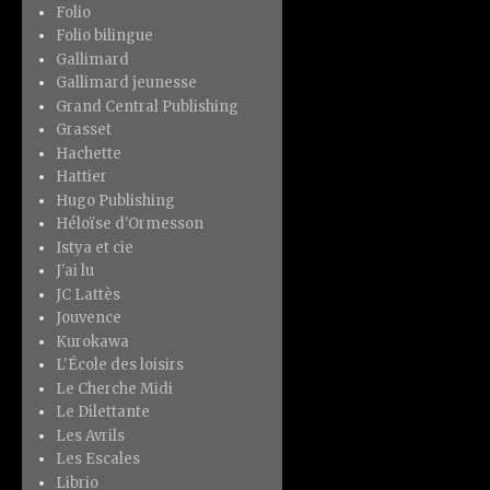
Folio
Folio bilingue
Gallimard
Gallimard jeunesse
Grand Central Publishing
Grasset
Hachette
Hattier
Hugo Publishing
Héloïse d'Ormesson
Istya et cie
J'ai lu
JC Lattès
Jouvence
Kurokawa
L'École des loisirs
Le Cherche Midi
Le Dilettante
Les Avrils
Les Escales
Librio