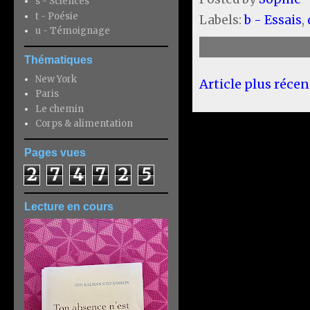
s - Sciences
t - Poésie
Labels:
b - Essais
,
u - Témoignage
Thématiques
New York
Article plus récen
Paris
Le chemin
Corps & alimentation
Pages vues
2
7
4
7
2
5
Lecture en cours