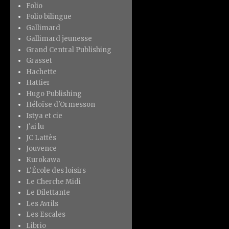
Folio
Folio bilingue
Gallimard
Gallimard jeunesse
Grand Central Publishing
Grasset
Hachette
Hattier
Hugo Publishing
Héloïse d'Ormesson
Istya et cie
J'ai lu
JC Lattès
Jouvence
Kurokawa
L'École des loisirs
Le Cherche Midi
Le Dilettante
Les Avrils
Les Escales
Librio