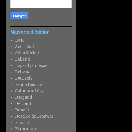
Maisons d'édition
10/18
Actes Sud
Albin Michel
Balland
Bayard jeunesse
Belfond
Bourgois
Bruno Doucey
Calmann-Lévy
Dargaud
Delcourt
Denoël
Desclée de Brouwer
Fayard
Flammarion