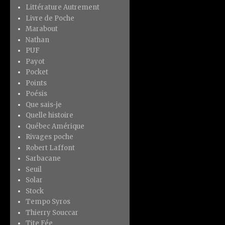
Littérature Autrement
Livre de Poche
Marabout
Nathan
PUF
Payot
Pocket
Points
Poésis
Que sais-je
Quelle histoire
Québec Amérique
Rivages poche
Robert Laffont
Sarbacane
Seuil
Solar
Stock
Tempo Syros
Thierry Souccar
Tite Fée