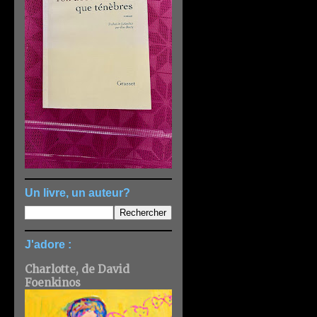
Un livre, un auteur?
J'adore :
Charlotte, de David
Foenkinos