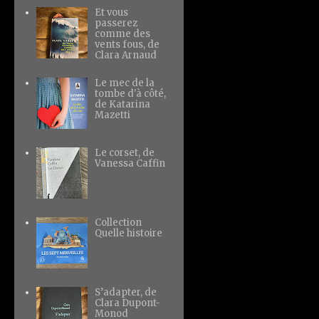
Et vous
passerez
comme des
vents fous, de
Clara Arnaud
Le mec de la
tombe d'à côté,
de Katarina
Mazetti
Le corset, de
Vanessa Caffin
Collection
Quelle histoire
S’adapter, de
Clara Dupont-
Monod