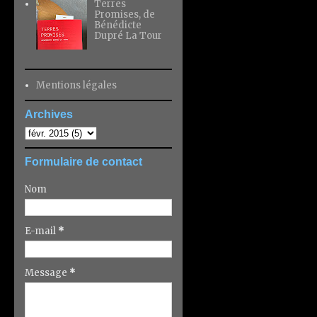
Terres
Promises, de
Bénédicte
Dupré La Tour
Mentions légales
Archives
Formulaire de contact
Nom
E-mail
*
Message
*