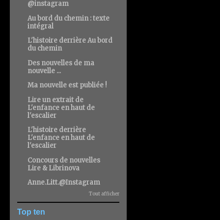
@instagram
Au bord du chemin : texte
intégral
L'histoire derrière Au bord
du chemin
Des nouvelles de ma
nouvelle ...
Ma nouvelle est publiée !
Lire un extrait de
L'enfance en haut de
l'escalier
L'histoire derrière
L'enfance en haut de
l'escalier
Concours de nouvelles
Lire & Librinova
Anne.Litt.@Instagram
Tout afficher
Top ten