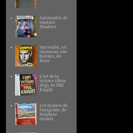
Salammbô, de
Gustave
Flaubert
Surrender, 40
chansons, une
histoire, de
Bono
L’art de la
victoire (Shoe
dog), de Phil
Knight
Les braises de
Patagonie, de
Delphine
Grouès