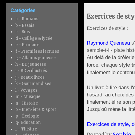
Catégories
Exercices de s
a - Romans
b - Essais
Exercices de style :
c - Bios
d - Collège & lycée
Raymond Queneau
s'
e - Primaire
semble-t-il- plate his
f - Premières lectures
Au delà de la drôlerie
g - Albums jeunesse
h - BD jeunesse
force, chaque style
t
i - BD & illustrés
finalement le contenu
j - Beaux livres
k - Gourmandises
Un livre à lire dans 
l - Voyages
hasard, au choix des 
m - Musique
finalement élire son p
n - Histoire
Jusqu'où mène la litt
o - Bien-être & sport
p - Écologie
q- Éducation
Exercices de style, 
r - Théâtre
Posted by
Sophie