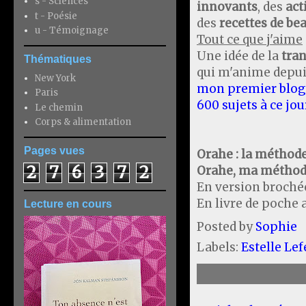
s - Sciences
innovants
, des
act
t - Poésie
des
recettes de be
u - Témoignage
Tout ce que j'aime
Une idée de la
tra
Thématiques
qui m'anime depuis
New York
mon premier blog 
Paris
600 sujets à ce jou
Le chemin
Corps & alimentation
Pages vues
Orahe : la méthode
2
7
6
3
7
2
Orahe, ma méthod
En version broch
En livre de poche a
Lecture en cours
Posted by
Sophie
Labels:
Estelle Le