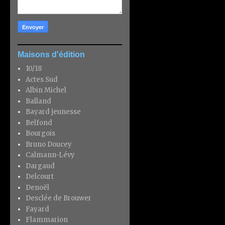
Maisons d'édition
10/18
Actes Sud
Albin Michel
Balland
Bayard jeunesse
Belfond
Bourgois
Bruno Doucey
Calmann-Lévy
Dargaud
Delcourt
Denoël
Desclée de Brouwer
Fayard
Flammarion