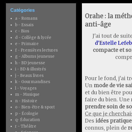
Catégories
Orahe : la mét
a - Romans
anti-âge
b - Essais
c - Bios
J'ai tout de su
d - Collège & lycée
d'Estelle Lefe
e - Primaire
compacte et s
f - Premières lectures
compri
g - Albums jeunesse
h - BD jeunesse
i - BD & illustrés
j - Beaux livres
Pour le fond, j'ai 
k - Gourmandises
Un
mode de vie sai
l - Voyages
et du bien être pou
m - Musique
faire du bien. Un
n - Histoire
prendre soin de so
o - Bien-être & sport
Ce que je cherchai
p - Écologie
q- Éducation
Des
idées pratique
r - Théâtre
connus, plein de
r