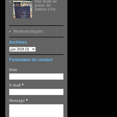
Une drôle de
peine, de
Justine Lévy
Mentions légales
Archives
Formulaire de contact
Nom
E-mail
*
Message
*