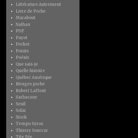
Littérature Autrement
Livre de Poche
Marabout
Nathan
PUF
Payot
Pocket
Points
Poésis
Que sais-je
Quelle histoire
Québec Amérique
Rivages poche
Robert Laffont
Sarbacane
Seuil
Solar
Stock
Tempo Syros
Thierry Souccar
Tite Fée