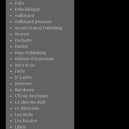
Folio
Folio bilingue
Gallimard
Gallimard jeunesse
Grand Central Publishing
Grasset
Hachette
Hattier
Hugo Publishing
Héloïse d'Ormesson
Istya et cie
J'ai lu
JC Lattès
Jouvence
Kurokawa
L'École des loisirs
Le Cherche Midi
Le Dilettante
Les Avrils
Les Escales
Librio