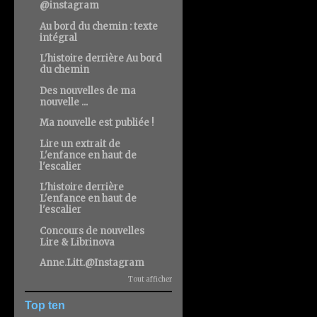
@instagram
Au bord du chemin : texte
intégral
L'histoire derrière Au bord
du chemin
Des nouvelles de ma
nouvelle ...
Ma nouvelle est publiée !
Lire un extrait de
L'enfance en haut de
l'escalier
L'histoire derrière
L'enfance en haut de
l'escalier
Concours de nouvelles
Lire & Librinova
Anne.Litt.@Instagram
Tout afficher
Top ten