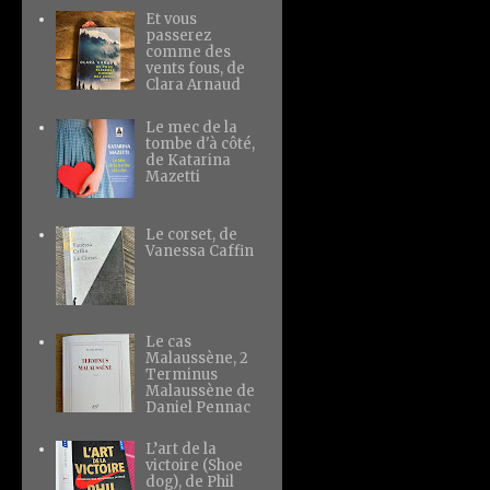
Et vous
passerez
comme des
vents fous, de
Clara Arnaud
Le mec de la
tombe d'à côté,
de Katarina
Mazetti
Le corset, de
Vanessa Caffin
Le cas
Malaussène, 2
Terminus
Malaussène de
Daniel Pennac
L’art de la
victoire (Shoe
dog), de Phil