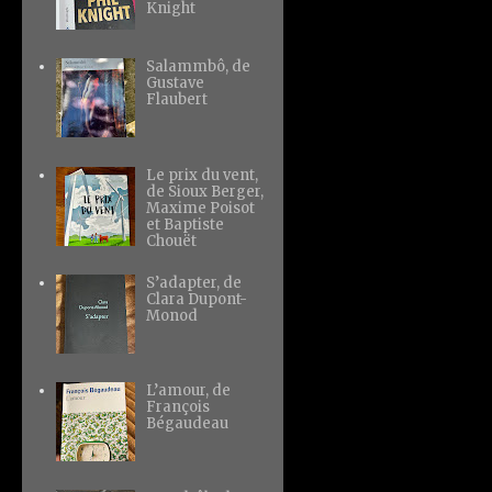
Knight
Salammbô, de
Gustave
Flaubert
Le prix du vent,
de Sioux Berger,
Maxime Poisot
et Baptiste
Chouët
S’adapter, de
Clara Dupont-
Monod
L’amour, de
François
Bégaudeau