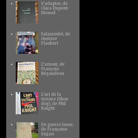
S’adapter, de
Clara Dupont-
Monod
Salammbô, de
Gustave
Flaubert
L’amour, de
François
Bégaudeau
L’art de la
victoire (Shoe
dog), de Phil
Knight
De guerre lasse,
de Françoise
Sagan