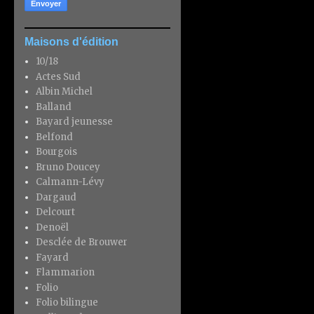
Maisons d'édition
10/18
Actes Sud
Albin Michel
Balland
Bayard jeunesse
Belfond
Bourgois
Bruno Doucey
Calmann-Lévy
Dargaud
Delcourt
Denoël
Desclée de Brouwer
Fayard
Flammarion
Folio
Folio bilingue