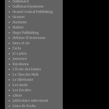
Gallimard
Gallimard jeunesse
Grand Central Publishing
Grasset
Hachette
Hattier
Hugo Publishing
Héloïse d'Ormesson
Istya et cie
J'ai lu
JC Lattès
Jouvence
Kurokawa
L'École des loisirs
Le Cherche Midi
Le Dilettante
Les Avrils
Les Escales
Librio
Littérature Autrement
Livre de Poche