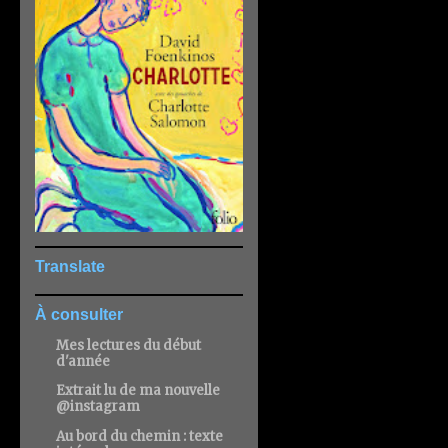
Translate
À consulter
Mes lectures du début
d'année
Extrait lu de ma nouvelle
@instagram
Au bord du chemin : texte