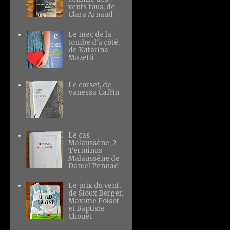
vents fous, de
Clara Arnaud
Le mec de la
tombe d'à côté,
de Katarina
Mazetti
Le corset, de
Vanessa Caffin
Le cas
Malaussène, 2
Terminus
Malaussène de
Daniel Pennac
Le prix du vent,
de Sioux Berger,
Maxime Poisot
et Baptiste
Chouët