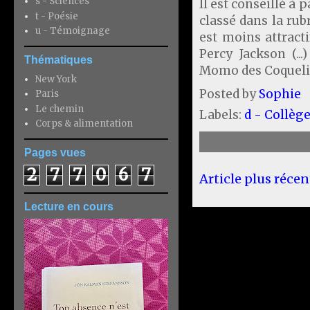
s - Sciences
Il est conseillé à 
t - Poésie
classé dans la rubr
u - Témoignage
est moins attracti
Percy Jackson (..
Thématiques
Momo des Coquelic
New York
Posted by
Sophie
Paris
Le chemin
Labels:
d - Collège
Corps & alimentation
Pages vues
2
7
7
0
6
7
Article plus récen
Lecture en cours