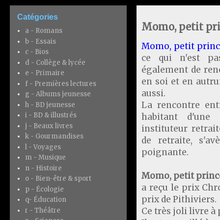
Catégories
Momo, petit pri
a - Romans
b - Essais
Momo, petit princ
c - Bios
ce qui n'est pa
d - Collège & lycée
également de renc
e - Primaire
en soi et en autrui
f - Premières lectures
aussi.
g - Albums jeunesse
La rencontre ent
h - BD jeunesse
i - BD & illustrés
habitant d'une 
j - Beaux livres
instituteur retra
k - Gourmandises
de retraite, s'av
l - Voyages
poignante.
m - Musique
n - Histoire
Momo, petit prince
o - Bien-être & sport
a reçu le prix Chr
p - Écologie
prix de Pithiviers.
q- Éducation
Ce très joli livre 
r - Théâtre