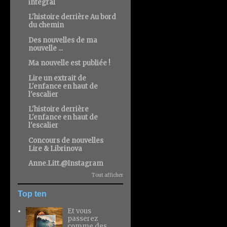
intégral
L'histoire derrière Au bord
du chemin
Des nouvelles de ma
nouvelle ...
Ma nouvelle est publiée !
Lire un extrait de
L'enfance en haut de
l'escalier
L'histoire derrière
L'enfance en haut de
l'escalier
Concours de nouvelles
Lire & Librinova
Anne.Litt.@Instagram
Tout afficher
Top ten
Et vous
passerez
comme des