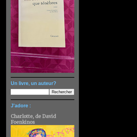
Un livre, un auteur?
J'adore :
Charlotte, de David
Foenkinos