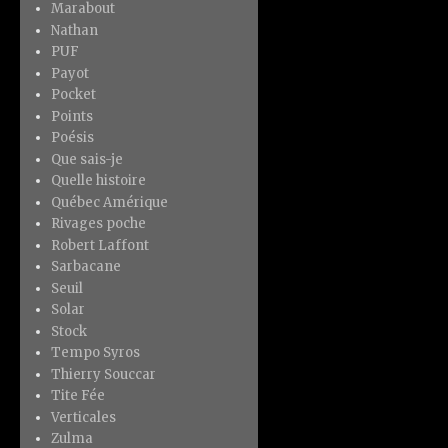
Marabout
Nathan
PUF
Payot
Pocket
Points
Poésis
Que sais-je
Quelle histoire
Québec Amérique
Rivages poche
Robert Laffont
Sarbacane
Seuil
Solar
Stock
Tempo Syros
Thierry Souccar
Tite Fée
Verticales
Zulma