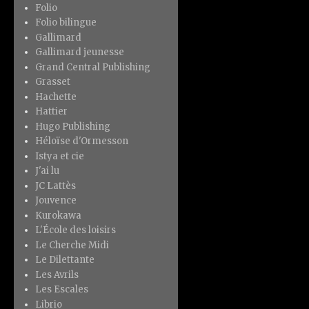
Folio
Folio bilingue
Gallimard
Gallimard jeunesse
Grand Central Publishing
Grasset
Hachette
Hattier
Hugo Publishing
Héloïse d'Ormesson
Istya et cie
J'ai lu
JC Lattès
Jouvence
Kurokawa
L'École des loisirs
Le Cherche Midi
Le Dilettante
Les Avrils
Les Escales
Librio