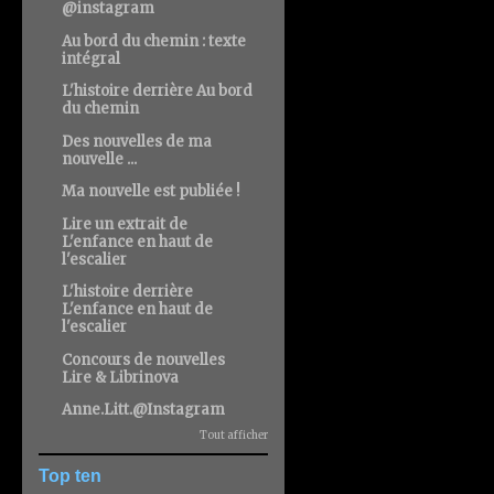
@instagram
Au bord du chemin : texte
intégral
L'histoire derrière Au bord
du chemin
Des nouvelles de ma
nouvelle ...
Ma nouvelle est publiée !
Lire un extrait de
L'enfance en haut de
l'escalier
L'histoire derrière
L'enfance en haut de
l'escalier
Concours de nouvelles
Lire & Librinova
Anne.Litt.@Instagram
Tout afficher
Top ten