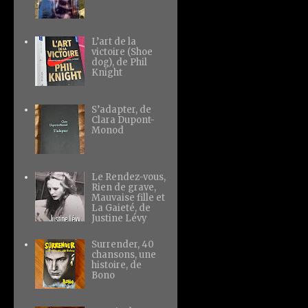
L’art de la
victoire (Shoe
dog), de Phil
Knight
S’adapter, de
Clara Dupont-
Monod
Le Rendez-vous,
Rien de grave,
Mauvaise fille et
La Gaieté, de
Justine Lévy
Surrender, 40
chansons, une
histoire, de
Bono