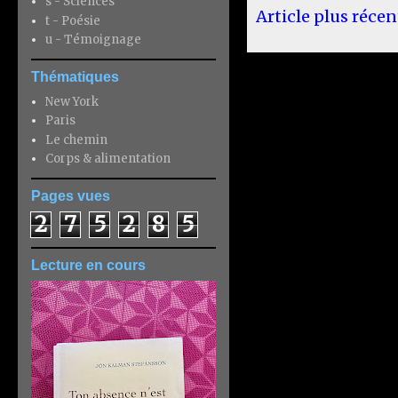
s - Sciences
Article plus récen
t - Poésie
u - Témoignage
Thématiques
New York
Paris
Le chemin
Corps & alimentation
Pages vues
2
7
5
2
8
5
Lecture en cours