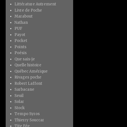
Littérature Autrement
Livre de Poche
Marabout
Nathan
PUF
Payot
Pocket
Points
Poésis
Que sais-je
Quelle histoire
Québec Amérique
Rivages poche
Robert Laffont
Sarbacane
Seuil
Solar
Stock
Tempo Syros
Thierry Souccar
Tite Fée