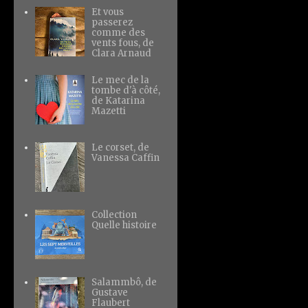
Et vous
passerez
comme des
vents fous, de
Clara Arnaud
Le mec de la
tombe d'à côté,
de Katarina
Mazetti
Le corset, de
Vanessa Caffin
Collection
Quelle histoire
Salammbô, de
Gustave
Flaubert