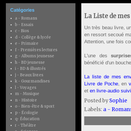
Catégories
La Liste de mes
a - Romans
b - Essais
Un très beau livre, un
c - Bios
en ressort secoué ma
d - Collège & lycée
Attention, une fois c
e - Primaire
f - Premières lectures
L'une des
surprise
g - Albums jeunesse
bénéficié d'un bouche
h - BD jeunesse
i - BD & illustrés
j - Beaux livres
La liste de mes env
k - Gourmandises
Livre de Poche
, en
l - Voyages
et
en livre-audio suivi
m - Musique
Posted by
Sophie
n - Histoire
o - Bien-être & sport
Labels:
a - Roman
p - Écologie
q- Éducation
r - Théâtre