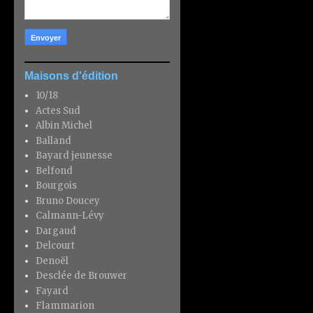
Maisons d'édition
10/18
Actes Sud
Albin Michel
Balland
Bayard jeunesse
Belfond
Bourgois
Bruno Doucey
Calmann-Lévy
Dargaud
Delcourt
Denoël
Desclée de Brouwer
Fayard
Flammarion