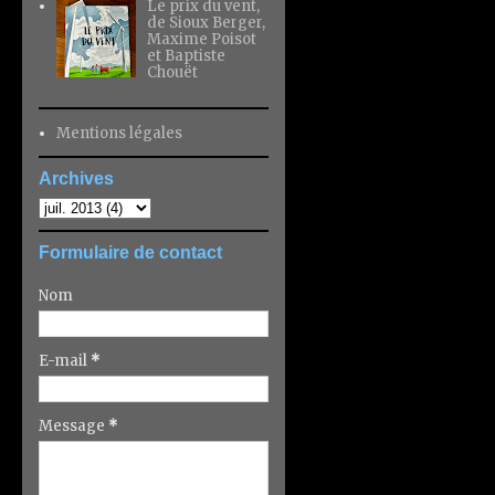
Le prix du vent,
de Sioux Berger,
Maxime Poisot
et Baptiste
Chouët
Mentions légales
Archives
Formulaire de contact
Nom
E-mail
*
Message
*