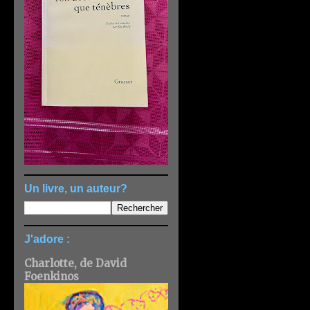
Un livre, un auteur?
J'adore :
Charlotte, de David
Foenkinos