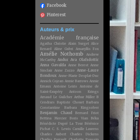
Facebook
Pinterest
Auteurs & prix
Académie française
Agatha Christie
Alain Surget
Alice
Renard
Aline Gubri
Amaryllis Fox
Amélie Nothomb
Andrew
Andur Ava Olafsdottir
McCarthy
Anna Gavalda
Anne Berest
Anne
Anne-Laure
Sinclair
Anne Zazzo
Bondoux
Anne-Marie Desplat-Duc
Annick Cojean
Annie Barrows
Annie
Ernaux
Antoine Leiris
Antoine de
Saint-Exupéry
Antoon Krings
Arnaud Le Guilcher
Arthur Miller
B
Cendrars
Baptiste Chouet
Barbara
Constantine
Barbara Kingsolver
Benjamin Chaud
Bernard Friot
Bettina Mercier
Boris Vian
Béka
Bénédicte Dupré La Tour
Bérénice
Pichat
C. S. Lewis
Camille Laurens
Charles Aubert
Charles Dickens
Charles Perrault
Charlotte Poussin