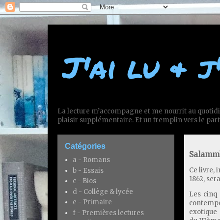
J'ai lu & j
La lecture m’accompagne et me nourrit au quotidi
plaisir supplémentaire. Et un tremplin vers le part
Catégories
Salammb
a - Romans
Ce livre,
b - Essais
1862, sera
c - Bios
d - Collège & lycée
Les cinq 
e - Primaire
contempor
exotique
f - Premières lectures