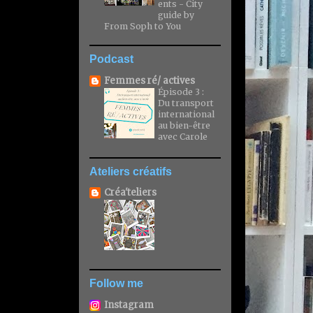
ents - City
guide by
From Soph to You
Podcast
Femmes ré/ actives
Épisode 3 :
Du transport
international
au bien-être
avec Carole
Ateliers créatifs
Créa'teliers
Follow me
Instagram