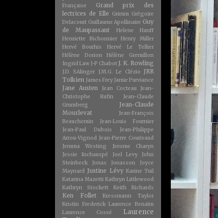
Grand prix des
Française
lectrices de Elle
Grimm
Grégoire
Guy
Delacourt
Guillaume Apollinaire
de Maupassant
Helene Hanff
Henriette Bichonnier
Henry Miller
Hervé Bourhis
Hervé Le Tellier
Hélène Dorion
Hélène Gremillon
J. K. Rowling
Ingrid Law
J-P Chabot
JRR
J.D. SAlinger
J.M.G. Le Clézio
Tolkien
James Frey
Jamie Purviance
Jane Austen
Jean Cocteau
Jean-
Christophe Rufin
Jean-Claude
Jean-Claude
Grumberg
Mourlevat
Jean-François
Beauchemin
Jean-Louis Fournier
Jean-Paul Dubois
Jean-Philippe
Arrou-Vignod
Jean-Pierre Courivaud
Jemma Westing
Jerome Charyn
Jessie Inchauspé
Joel Levy
John
Steinbeck
Jonas Jonasson
Joyce
Justine Lévy
Maynard
Karine Tuil
Katarina Mazetti
Kathryn Littlewood
Kathryn Stockett
Keith Richards
Ken Follet
Kressmann Taylor
Kristin Frederick
Laurence Benaïm
Laurence
Laurence Cossé