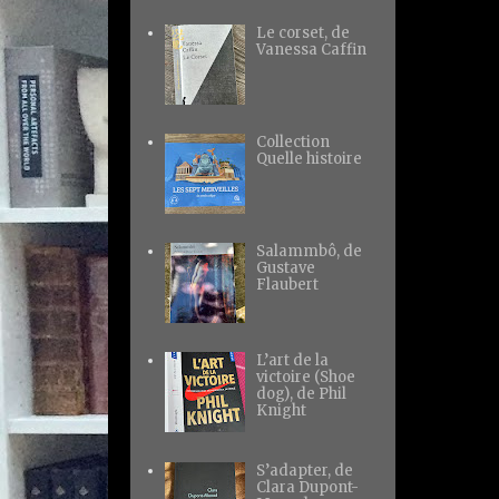
Le corset, de
Vanessa Caffin
Collection
Quelle histoire
Salammbô, de
Gustave
Flaubert
L’art de la
victoire (Shoe
dog), de Phil
Knight
S’adapter, de
Clara Dupont-