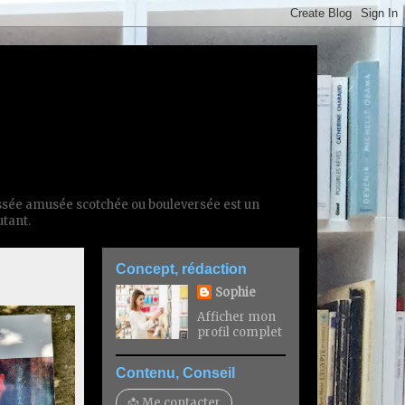
essée amusée scotchée ou bouleversée est un
utant.
Concept, rédaction
Sophie
Afficher mon
profil complet
Contenu, Conseil
📩 Me contacter