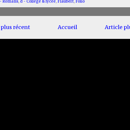
 - Romans
,
d - Collège & lycée
,
Flaubert
,
Folio
 plus récent
Accueil
Article p