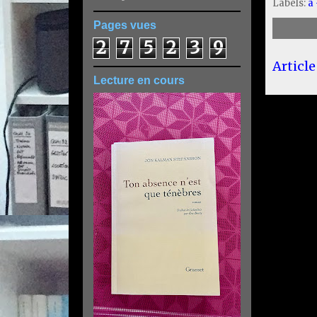
Labels:
a
Pages vues
2
7
5
2
3
9
Article
Lecture en cours