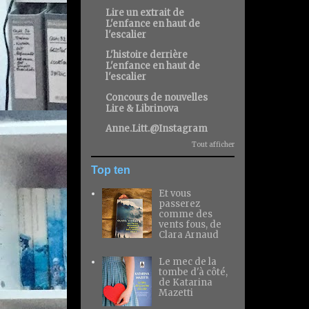
Lire un extrait de
L'enfance en haut de
l'escalier
L'histoire derrière
L'enfance en haut de
l'escalier
Concours de nouvelles
Lire & Librinova
Anne.Litt.@Instagram
Tout afficher
Top ten
Et vous
passerez
comme des
vents fous, de
Clara Arnaud
Le mec de la
tombe d'à côté,
de Katarina
Mazetti