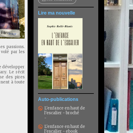
Lire ma nouvelle
es passions.
volé par les
de développer
ry. Le récit
me des pires
rnent à toute
Auto-publications
L'enfance en haut de
l'escalier - broché
-
L'enfance en haut de
l'escalier - ebook