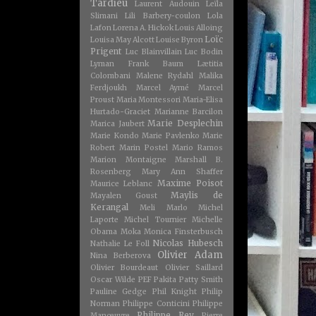
Tardieu
Laurent Audouin
Leïla
Slimani
Lili Barbery-coulon
Lola
Lafon
Lorena A. Hickok
Louis Alloing
Loïc
Louisa May Alcott
Louise Byron
Prigent
Luc Blainvillain
Luc Bodin
Lyman Frank Baum
Lætitia
Colombani
Malene Rydahl
Malika
Ferdjoukh
Marcel Aymé
Marcel
Proust
Maria Montessori
Maria-Elisa
Hurtado-Graciet
Marianne Barcilon
Marie Desplechin
Marica Jaubert
Marie Kondo
Marie Pavlenko
Marie
Robert
Marin Postel
Mario Ramos
Marion Montaigne
Marshall B.
Rosenberg
Mary Ann Shaffer
Maxime Poisot
Maurice Leblanc
Maylis de
Mayalen Goust
Kerangal
Meli Marlo
Michel
Laporte
Michel Tournier
Michelle
Obama
Moka
Monica Finsterbusch
Nicolas Hubesch
Nathalie Le Foll
Olivier Adam
Nina Berberova
Olivier Bourdeaut
Olivier Saillard
Oscar Wilde
PEF
Pakita
Patty Smith
Pauline Gedge
Phil Knight
Philip
Norman
Philippe Conticini
Philippe
Philippe Rey
Manœuvre
Pierre