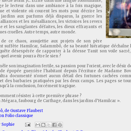
 siècle avant JC. Écrite dans une langue foisonnante,
ge le lecteur dans une ambiance à la fois magique,
e et violente où courent les mots pour décrire les
t jardins aux parfums déjà disparus, la guerre les
 alliances et les mésalliances, les victoires les revers
e et les sanglantes défaites, les dieux effrayants et
ques cruelles. Autre temps, autre monde.
de ce chaos, assujettie aux projets de
son père
t suffète Hamilcar, Salammbô, de sa beauté hiératique déchaîne l
uête désespérée de rapporter à la déesse Tanit son voile sacré, 
 quel avenir pourra être le sien ?
mêle son imagination fertile, sa passion pour l'orient, avec le désir 
de épopée guerrière l'habitant depuis l'écriture de Madame Bova
 ultra documenté n'omet aucun détail des fortunes cachées com
 et des barbaries pratiquées par les deux camps. Les pages se tou
usqu'à la conclusion, forcément tragique.
comment résister à cette première phrase ?
 à Mégara, faubourg de Carthage, dans les jardins d’Hamilcar ».
, de Gustave Flaubert
on Folio classique
y
Sophie