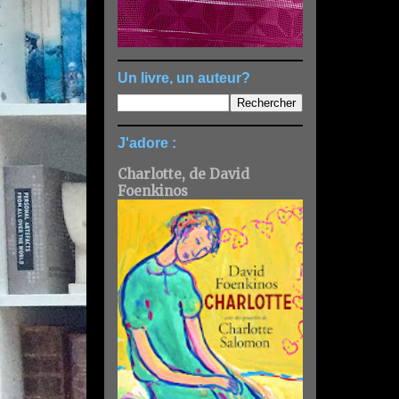
Un livre, un auteur?
J'adore :
Charlotte, de David
Foenkinos