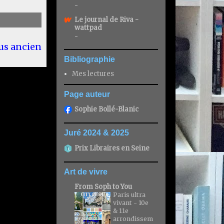
-
Le journal de Riva -
wattpad
-
lus ancien
Bibliographie
Mes lectures
Page auteur
Sophie Bollé-Blanic
Juré 2024 & 2025
Prix Libraires en Seine
Art de vivre
From Soph to You
Paris ultra
vivant - 10e
& 11e
arrondissem