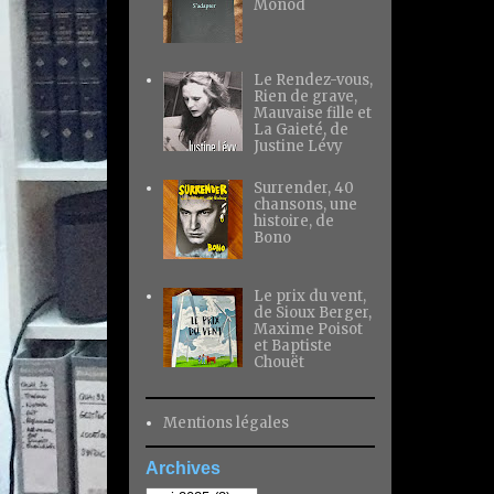
Monod
Le Rendez-vous,
Rien de grave,
Mauvaise fille et
La Gaieté, de
Justine Lévy
Surrender, 40
chansons, une
histoire, de
Bono
Le prix du vent,
de Sioux Berger,
Maxime Poisot
et Baptiste
Chouët
Mentions légales
Archives