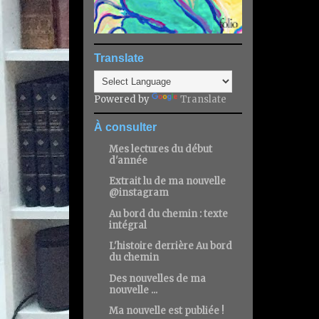
Translate
Powered by
Translate
À consulter
Mes lectures du début
d'année
Extrait lu de ma nouvelle
@instagram
Au bord du chemin : texte
intégral
L'histoire derrière Au bord
du chemin
Des nouvelles de ma
nouvelle ...
Ma nouvelle est publiée !