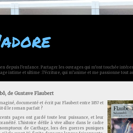
'adore
en depuis l’enfance. Partager les ouvrages qui m’ont touchée intér
age intime et ultime : l’écriture, qui m’anime et me passionne tout a
ô, de Gustave Flaubert
 imaginé, documenté et écrit par Flaubert entre 1857 et
it-il le roman parfait ?
cents pages ont gardé toute leur puissance, et leur
anéité. L’histoire défile à vive allure dans le cadre
 somptueux de Carthage, lors des guerres puniques