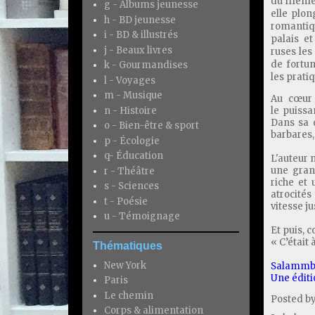
du IIIème
g - Albums jeunesse
elle plon
h - BD jeunesse
romantiqu
i - BD & illustrés
palais e
j - Beaux livres
ruses les
de fortun
k - Gourmandises
les prati
l - Voyages
m - Musique
Au cœur 
n - Histoire
le
puissan
Dans sa q
o - Bien-être & sport
barbares,
p - Écologie
q- Éducation
L'auteur 
une gran
r - Théâtre
riche et
s - Sciences
atrocités
t - Poésie
vitesse j
u - Témoignage
Et puis, 
« C’était
Thématiques
New York
Salammbô
Une éditi
Paris
Le chemin
Posted b
Corps & alimentation