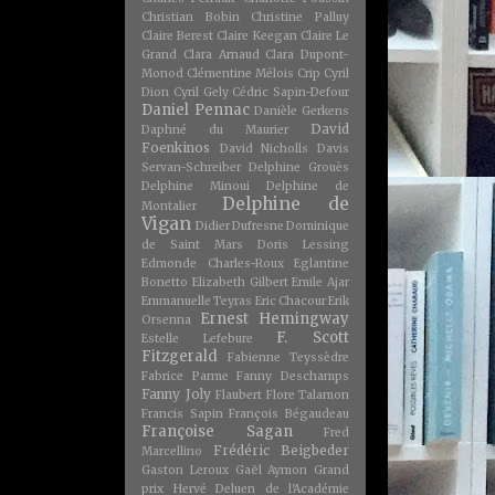
Christian Bobin
Christine Palluy
Claire Berest
Claire Keegan
Claire Le
Grand
Clara Arnaud
Clara Dupont-
Monod
Clémentine Mélois
Crip
Cyril
Dion
Cyril Gely
Cédric Sapin-Defour
Daniel Pennac
Danièle Gerkens
David
Daphné du Maurier
Foenkinos
David Nicholls
Davis
Servan-Schreiber
Delphine Grouès
Delphine Minoui
Delphine de
Delphine de
Montalier
Vigan
Didier Dufresne
Dominique
de Saint Mars
Doris Lessing
Edmonde Charles-Roux
Eglantine
Bonetto
Elizabeth Gilbert
Emile Ajar
Emmanuelle Teyras
Eric Chacour
Erik
Ernest Hemingway
Orsenna
F. Scott
Estelle Lefebure
Fitzgerald
Fabienne Teyssèdre
Fabrice Parme
Fanny Deschamps
Fanny Joly
Flaubert
Flore Talamon
Francis Sapin
François Bégaudeau
Françoise Sagan
Fred
Frédéric Beigbeder
Marcellino
Gaston Leroux
Gaël Aymon
Grand
prix Hervé Deluen de l'Académie