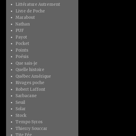
Littérature Autrement
Livre de Poche
Marabout
Nathan
PUF
Payot
Pocket
Points
Poésis
Que sais-je
Quelle histoire
Québec Amérique
Rivages poche
Robert Laffont
Sarbacane
Seuil
Solar
Stock
Tempo Syros
Thierry Souccar
Tite Fée