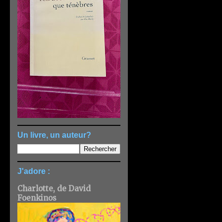
Un livre, un auteur?
J'adore :
Charlotte, de David
Foenkinos