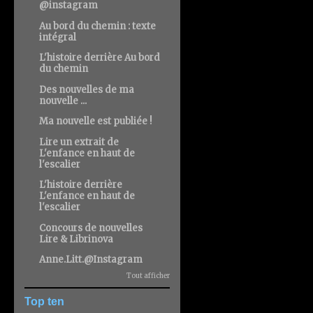
@instagram
Au bord du chemin : texte
intégral
L'histoire derrière Au bord
du chemin
Des nouvelles de ma
nouvelle ...
Ma nouvelle est publiée !
Lire un extrait de
L'enfance en haut de
l'escalier
L'histoire derrière
L'enfance en haut de
l'escalier
Concours de nouvelles
Lire & Librinova
Anne.Litt.@Instagram
Tout afficher
Top ten