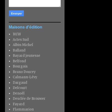
Maisons d'édition
10/18
Actes Sud
Albin Michel
Balland
Bayard jeunesse
Belfond
Bourgois
Bruno Doucey
Calmann-Lévy
Dargaud
Delcourt
Denoël
Desclée de Brouwer
Fayard
Flammarion