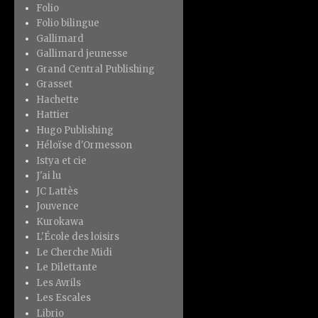
Folio
Folio bilingue
Gallimard
Gallimard jeunesse
Grand Central Publishing
Grasset
Hachette
Hattier
Hugo Publishing
Héloïse d'Ormesson
Istya et cie
J'ai lu
JC Lattès
Jouvence
Kurokawa
L'École des loisirs
Le Cherche Midi
Le Dilettante
Les Avrils
Les Escales
Librio