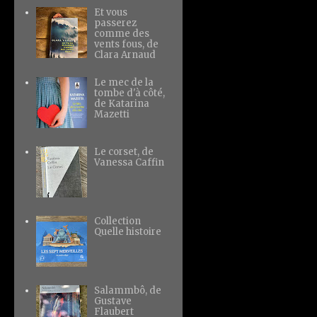
Et vous
passerez
comme des
vents fous, de
Clara Arnaud
Le mec de la
tombe d'à côté,
de Katarina
Mazetti
Le corset, de
Vanessa Caffin
Collection
Quelle histoire
Salammbô, de
Gustave
Flaubert