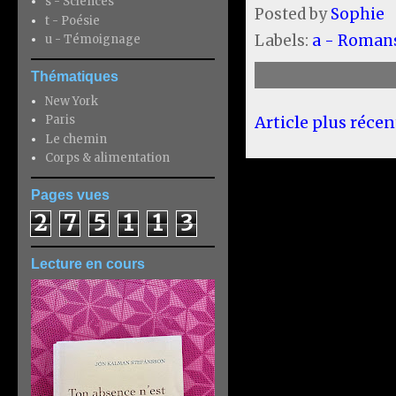
s - Sciences
Posted by
Sophie
t - Poésie
Labels:
a - Roman
u - Témoignage
Thématiques
New York
Article plus récen
Paris
Le chemin
Corps & alimentation
Pages vues
2
7
5
1
1
3
Lecture en cours