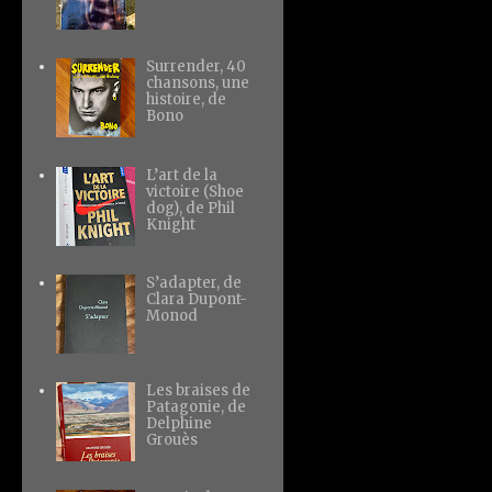
Surrender, 40
chansons, une
histoire, de
Bono
L’art de la
victoire (Shoe
dog), de Phil
Knight
S’adapter, de
Clara Dupont-
Monod
Les braises de
Patagonie, de
Delphine
Grouès