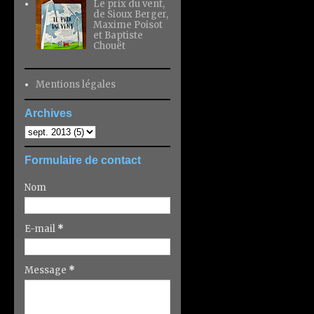
Le prix du vent,
de Sioux Berger,
Maxime Poisot
et Baptiste
Chouët
Mentions légales
Archives
Formulaire de contact
Nom
E-mail
*
Message
*