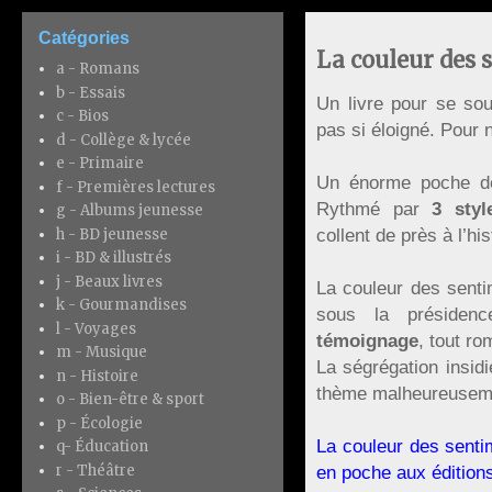
Catégories
La couleur des 
a - Romans
b - Essais
Un livre pour se so
c - Bios
pas si éloigné. Pour n
d - Collège & lycée
e - Primaire
Un énorme poche de 
f - Premières lectures
Rythmé par
3 styl
g - Albums jeunesse
collent de près à l’his
h - BD jeunesse
i - BD & illustrés
j - Beaux livres
La couleur des sentim
k - Gourmandises
sous la préside
l - Voyages
témoignage
, tout ro
m - Musique
La ségrégation insidi
n - Histoire
thème malheureusemen
o - Bien-être & sport
p - Écologie
La couleur des sentim
q- Éducation
r - Théâtre
en poche aux édition